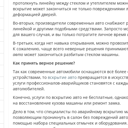
протолкнуть линейку между стеклом и утеплителем можно
вскрытие может закончиться не только повреждениями л
деформацией дверей.
Во-вторых, производители современных авто снабжают р
линейкой и другими подобными средствами. Запросто мож
для вашего случая, и вы только потратите личное время 
В-третьих, когда нет навыка открывания, можно провозить
К сожалению, чаще всего неверные решения принимаютс
авто
может закончиться разбитым стеклом машины.
Как принять верное решение?
Так как современные автомобили оснащаются всё боле
устройствами, то
вскрытие авто
превращается в искусств
услуги профессионалов-аварийщиков становятся с кажд
автолюбителей.
Конечно, услуги по вскрытию авто не бесплатные, однак
на восстановление кузова машины или ремонт замка.
Дело в том, что специалисты по аварийному вскрытию 
позволяющим проникнуть в салон без повреждений авт
помощью набора специальных отмычек и оборудования.