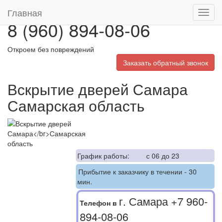
Главная
Toggl
8 (960) 894-08-06
navig
Откроем без повреждений
Заказать обратный звонок
Вскрытие дверей Самара
Самарская область
График работы:
с 06 до 23
Прибытие к заказчику в течении - 30
мин.
г. Самара
+7 960-
Телефон в
894-08-06