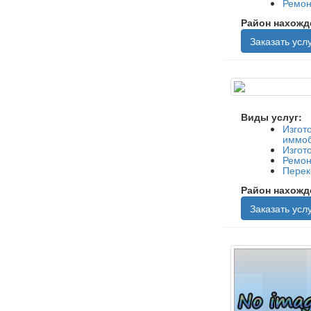
Ремон
Район нахожд
Заказать услу
Виды услуг:
Изгот
иммоб
Изгот
Ремон
Перек
Район нахожд
Заказать услу