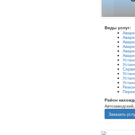
Виды услуг:
Авари
Авари
Авари
Авари
Авари
Авари
Устан
Устан
Серви
Устан
Устан
Устан
Ремон
Перек
Район нахожд
Автозаводский
Заказать услу