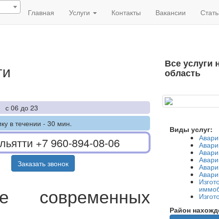
Главная
Услуги
Контакты
Вакансии
Стать
Все услуги 
ти
область
с 06 до 23
ку в течении - 30 мин.
Виды услуг:
Авари
ольятти
+7 960-894-08-06
Авари
Авари
Авари
Заказать звонок
Авари
Авари
Изгот
ие современных
иммоб
Изгот
Район нахожд