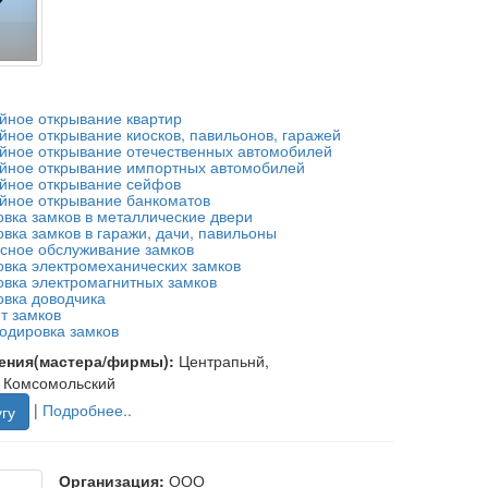
йное открывание квартир
йное открывание киосков, павильонов, гаражей
йное открывание отечественных автомобилей
йное открывание импортных автомобилей
йное открывание сейфов
йное открывание банкоматов
овка замков в металлические двери
овка замков в гаражи, дачи, павильоны
сное обслуживание замков
овка электромеханических замков
овка электромагнитных замков
овка доводчика
т замков
одировка замков
ения(мастера/фирмы):
Центрапьнй,
, Комсомольский
|
Подробнее..
гу
Организация:
ООО