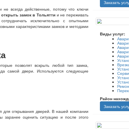
Заказать услу
и не всегда действенные, потому что ключи
о
открыть замок в Тольятти
и не переживать
 сотрудничать исключительно с опытными
новными характеристиками замков и методами
Виды услуг:
Авари
Авари
Авари
ка
Авари
Авари
Устан
Врезк
оторые позволят вскрыть любой тип замка,
Устан
ида самой двери. Используются следующие
Серви
Устан
Устан
Ремон
Перек
Район нахожд
Заказать услу
уп для открывания дверей. В нашей компании
ы заранее оценить ситуацию и после этого