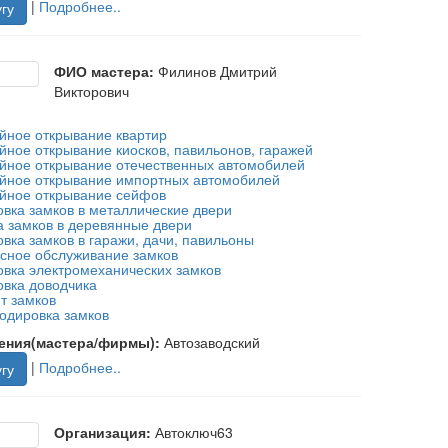
|
Подробнее..
гу
ФИО мастера:
Филинов Дмитрий
Викторович
йное открывание квартир
йное открывание киосков, павильонов, гаражей
йное открывание отечественных автомобилей
йное открывание импортных автомобилей
йное открывание сейфов
овка замков в металлические двери
а замков в деревянные двери
овка замков в гаражи, дачи, павильоны
сное обслуживание замков
овка электромеханических замков
овка доводчика
т замков
одировка замков
ения(мастера/фирмы):
Автозаводский
|
Подробнее..
гу
Организация:
Автоключ63