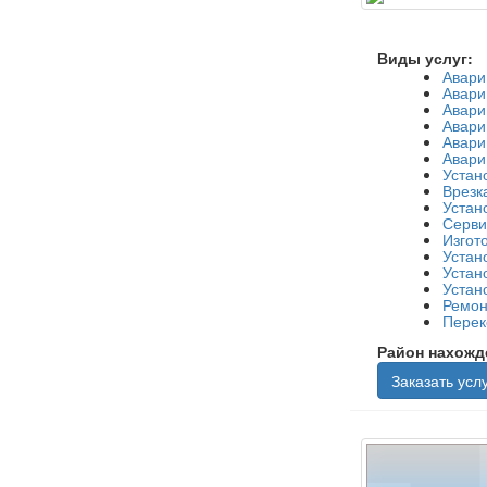
Виды услуг:
Авари
Авари
Авари
Авари
Авари
Авари
Устан
Врезк
Устан
Серви
Изгот
Устан
Устан
Устан
Ремон
Перек
Район нахожд
Заказать услу