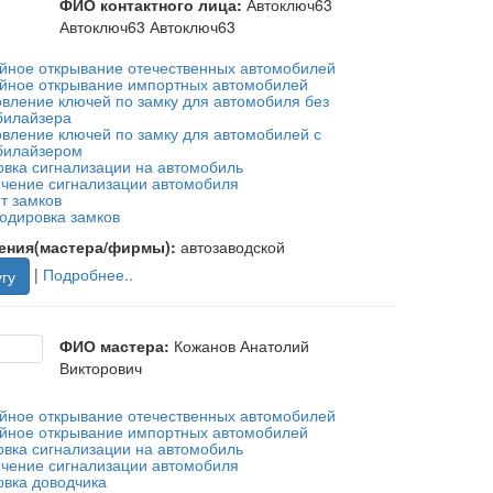
ФИО контактного лица:
Автоключ63
Автоключ63 Автоключ63
йное открывание отечественных автомобилей
йное открывание импортных автомобилей
овление ключей по замку для автомобиля без
илайзера
овление ключей по замку для автомобилей с
илайзером
овка сигнализации на автомобиль
чение сигнализации автомобиля
т замков
одировка замков
ения(мастера/фирмы):
автозаводской
|
Подробнее..
гу
ФИО мастера:
Кожанов Анатолий
Викторович
йное открывание отечественных автомобилей
йное открывание импортных автомобилей
овка сигнализации на автомобиль
чение сигнализации автомобиля
овка доводчика