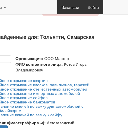
и
Вакансии
Войти
Заказать обратный звонок
найденные для: Тольятти, Самарская
Организация:
ООО Мастер
ФИО контактного лица:
Котов Игорь
Владимирович
йное открывание квартир
йное открывание киосков, павильонов, гаражей
йное открывание отечественных автомобилей
йное открывание импортных автомобилей
йное открывание сейфов
йное открывание банкоматов
овление ключей по замку для автомобилей с
илайзером
овление ключей по замку к сейфу
ения(мастера/фирмы):
Автозаводский