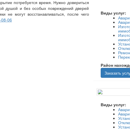
крытие потребуется время. Нужно довериться
ной душой и без особых повреждений дверей
Виды услуг:
ки не могут восстанавливаться, после чего
Авари
-08-06
Авари
Изгот
иммоб
Изгот
иммоб
Устан
Отклю
Ремон
Перек
Район нахожд
Заказать услу
Виды услуг:
Авари
Авари
Устан
Отклю
Устан