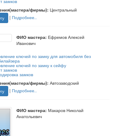
т замков
ения(мастера/фирмы):
Центральный
|
Подробнее..
гу
ФИО мастера:
Ефремов Алексей
Иванович
овление ключей по замку для автомобиля без
илайзера
овление ключей по замку к сейфу
т замков
одировка замков
ения(мастера/фирмы):
Автозаводский
|
Подробнее..
гу
ФИО мастера:
Макаров Николай
Анатольевич