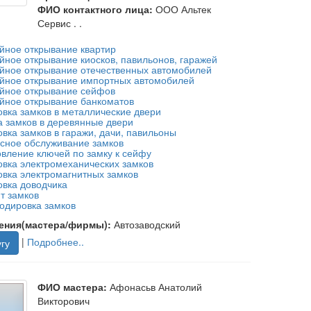
ФИО контактного лица:
ООО Альтек
Сервис . .
йное открывание квартир
йное открывание киосков, павильонов, гаражей
йное открывание отечественных автомобилей
йное открывание импортных автомобилей
йное открывание сейфов
йное открывание банкоматов
овка замков в металлические двери
а замков в деревянные двери
овка замков в гаражи, дачи, павильоны
сное обслуживание замков
овление ключей по замку к сейфу
овка электромеханических замков
овка электромагнитных замков
овка доводчика
т замков
одировка замков
ения(мастера/фирмы):
Автозаводский
|
Подробнее..
гу
ФИО мастера:
Афонасьв Анатолий
Викторович