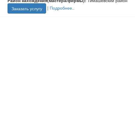
Район нахождения(мастера/фирмы):
Тимашевский район
|
Подробнее..
Заказать услугу