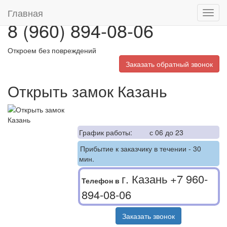
Главная
Toggl
8 (960) 894-08-06
navig
Откроем без повреждений
Заказать обратный звонок
Открыть замок Казань
График работы:
с 06 до 23
Прибытие к заказчику в течении - 30
мин.
г. Казань
+7 960-
Телефон в
894-08-06
Заказать звонок