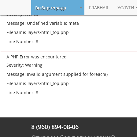
A PHP Error was encountered
ГЛАВНАЯ
УСЛУГИ
Выбор города
Severity: Notice
Message: Undefined variable: meta
Filename: layers/html_top.php
Line Number: 8
A PHP Error was encountered
Severity: Warning
Message: Invalid argument supplied for foreach()
Filename: layers/html_top.php
Line Number: 8
8 (960) 894-08-06